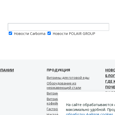
Новости Carboma
Новости POLAIR GROUP
МПАНИИ
ПРОДУКЦИЯ
НОВ
БЛО
Витрины для готовой еды
ГДЕ 
Оборудование из
ПОЧ
нержавеющей стали
ВИД
Витрины для мороженого
СКА
Витрины для кондитерской,
кофейни, пекарни
КОН
На сайте обрабатываются 
Гастрономические витрины
максимально удобной. Про
обработку файлов cookies
.
Настольные витрины