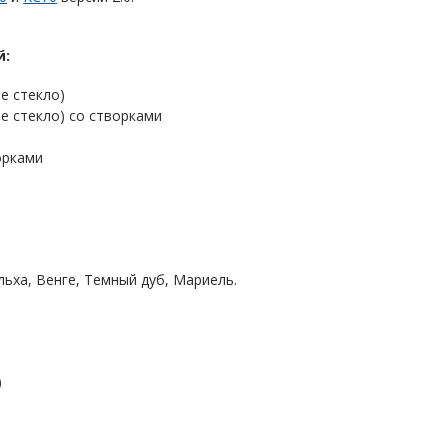
й:
е стекло)
е стекло) со створками
орками
ьха, Венге, Темный дуб, Мариель.
)