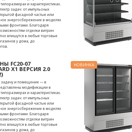
типоразмерах и характеристиках.
ектр задач: от импульсных
ткрытой фасадной частью или
ное энергосбережение в моделях
нными фронтами. Благодаря
озможностям отделки витрин
тно впишутся в любые торговые
агазинов у дома, до
тов.
НЫ FC20-07
НОВИНКА
RD X1 ВЕРСИЯ 2.0
2)
 задачу и помещение — в
редставлены модификации в
типоразмерах и характеристиках.
ектр задач: от импульсных
ткрытой фасадной частью или
ное энергосбережение в моделях
нными фронтами. Благодаря
озможностям отделки витрин
тно впишутся в любые торговые
агазинов у дома, до