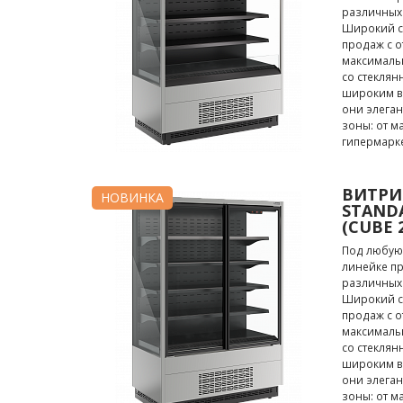
различных 
Широкий сп
продаж с о
максималь
со стекля
широким в
они элеган
зоны: от м
гипермарке
ВИТРИ
НОВИНКА
STANDA
(CUBE 
Под любую
линейке п
различных 
Широкий сп
продаж с о
максималь
со стекля
широким в
они элеган
зоны: от м