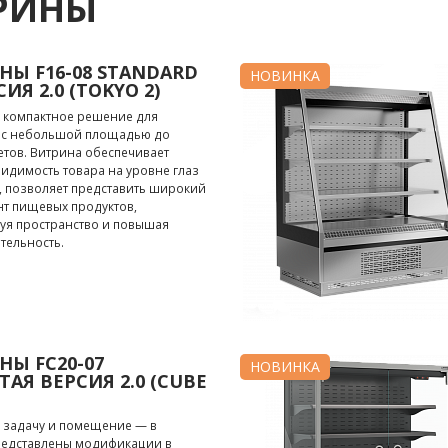
РИНЫ
НЫ F16-08 STANDARD
НОВИНКА
СИЯ 2.0 (TOKYO 2)
 компактное решение для
 с небольшой площадью до
тов. Витрина обеспечивает
идимость товара на уровне глаз
, позволяет представить широкий
нт пищевых продуктов,
уя пространство и повышая
тельность.
НЫ FC20-07
НОВИНКА
АЯ ВЕРСИЯ 2.0 (CUBE
 задачу и помещение — в
редставлены модификации в