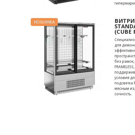
гипермарке
ВИТРИ
НОВИНКА
STANDA
(CUBE 
Специализ
для демон
эффективн
пространс
без рамок,
FRAMELESS
поддержив
условия дл
подсветка 
мясным из
сочность.