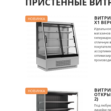
ПРИСТЕННЫЕ ВИТ
ВИТРИ
НОВИНКА
X1 ВЕР
Идеальное
магазинов
гипермарке
отличную в
покупателя
ассортиме
оптимизир
производи
ВИТРИ
НОВИНКА
ОТКРЫТ
2)
Под любую
линейке п