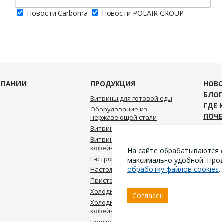
Новости Carboma
Новости POLAIR GROUP
МПАНИИ
ПРОДУКЦИЯ
НОВ
БЛО
Витрины для готовой еды
ГДЕ 
Оборудование из
ПОЧ
нержавеющей стали
ВИД
Витрины для мороженого
СКА
Витрины для кондитерской,
кофейни, пекарни
КОН
На сайте обрабатываются 
Гастрономические витрины
максимально удобной. Про
обработку файлов cookies
.
Настольные витрины
Пристенные витрины
Холодильные шкафы
Согласен
Холодильные столы для
кофейни
Промо витрины