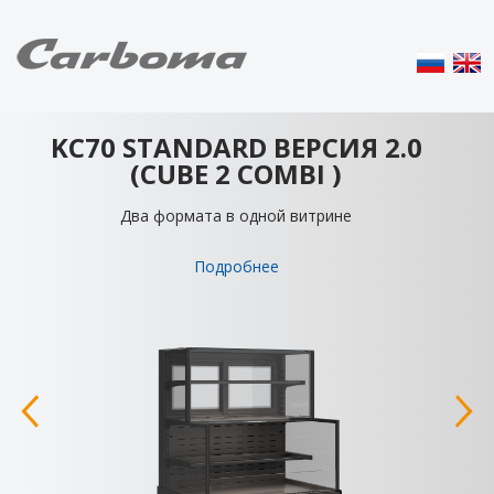
KC70 STANDARD ВЕРСИЯ 2.0
(CUBE 2 COMBI )
Два формата в одной витрине
 – кубический и радиусный
о длине 880, 1130 мм
глубине – 315, 660 мм
Подробнее
 высоте –200, 250 мм
ей стенке – открытая или с
ыми створками